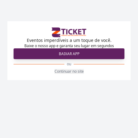
Eventos imperdíveis a um toque de você.
Baixe o nosso app e garanta seu lugar em segundos
BAIXAR APP
ou
Continuar no site